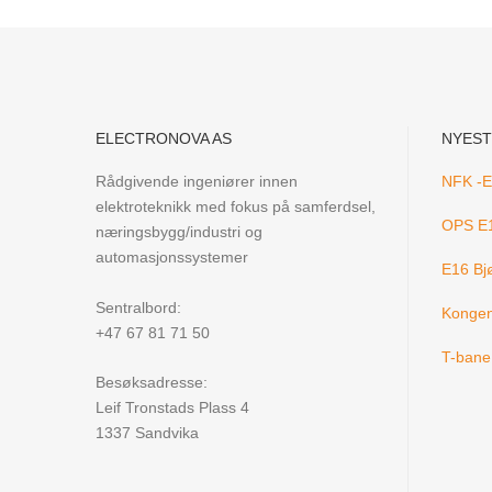
ELECTRONOVA AS
NYEST
Rådgivende ingeniører innen
NFK -El
elektroteknikk med fokus på samferdsel,
OPS E1
næringsbygg/industri og
automasjonssystemer
E16 Bj
Sentralbord:
Kongen
+47 67 81 71 50
T-bane 
Besøksadresse:
Leif Tronstads Plass 4
1337 Sandvika