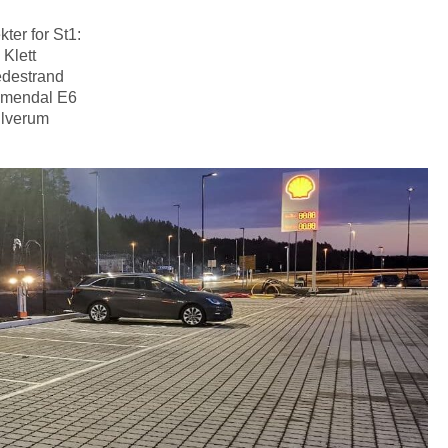
kter for St1:
 Klett
edestrand
mmendal E6
Elverum