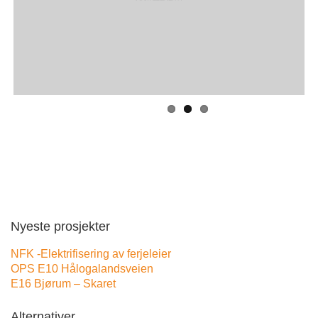
Nyeste prosjekter
NFK -Elektrifisering av ferjeleier
OPS E10 Hålogalandsveien
E16 Bjørum – Skaret
Alternativer